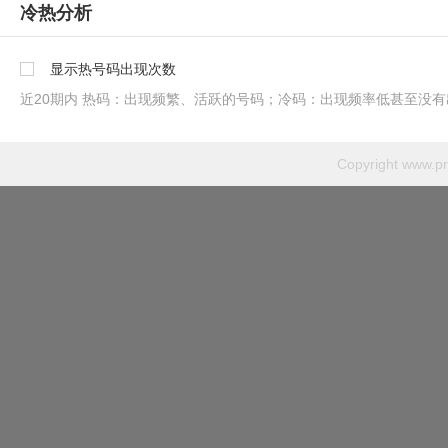
冷热分析
显示热号码出现次数
1
近20期内 热码：出现频繁、活跃的号码；冷码：出现频率低甚至没
Copyright
www.pr