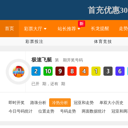
首充优惠30
首页
长龙提醒
走势
彩票大厅
站长推荐
彩票投注
体育竞技
极速飞艇
第
期开奖号码
已开
期，还有
期
即时开奖
路珠分析
冷热分析
冠亚和走势
单双大小历史
今日号码统计
位置走势
号码走势
两面数据统计
冠亚和两