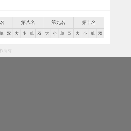
名
第八名
第九名
第十名
单
双
大
小
单
双
大
小
单
双
大
小
单
双
权所有