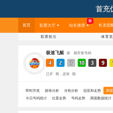
首充优
首页
长龙提
彩票大厅
站长推荐
彩票投注
体育
极速飞艇
第
期开奖号码
已开
期，还有
期
即时开奖
路珠分析
冷热分析
冠亚和走势
单双
今日号码统计
位置走势
号码走势
两面数据统计