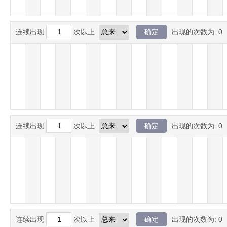
连续出现
次以上
出现的次数为:
0
连续出现
次以上
出现的次数为:
0
连续出现
次以上
出现的次数为:
0